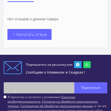
Нет отзывов о данном товаре.
+ Написать отзыв
Подпишитесь на рассылку или
Сообщим о Новинках и Скидках !
Подписаться
Я прочитал и согласен с условиями
Политики
конфиденциальности
,
Согласия на обработку персональных
данных
,
Соглашения об обработке персональных данных
, а так же
со всеми юридическими документами размещенными на сайте