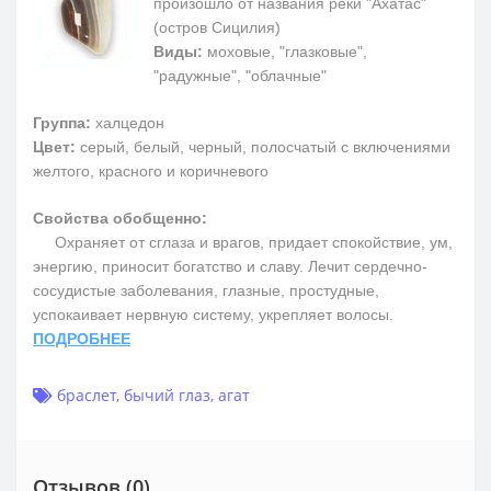
произошло от названия реки "Ахатас"
(остров Сицилия)
Виды:
моховые, "глазковые",
"радужные", "облачные"
Группа:
халцедон
Цвет:
серый, белый, черный, полосчатый с включениями
желтого, красного и коричневого
Свойства обобщенно:
Охраняет от сглаза и врагов, придает спокойствие, ум,
энергию, приносит богатство и славу. Лечит сердечно-
сосудистые заболевания, глазные, простудные,
успокаивает нервную систему, укрепляет волосы.
ПОДРОБНЕЕ
браслет
,
бычий глаз
,
агат
Отзывов (0)