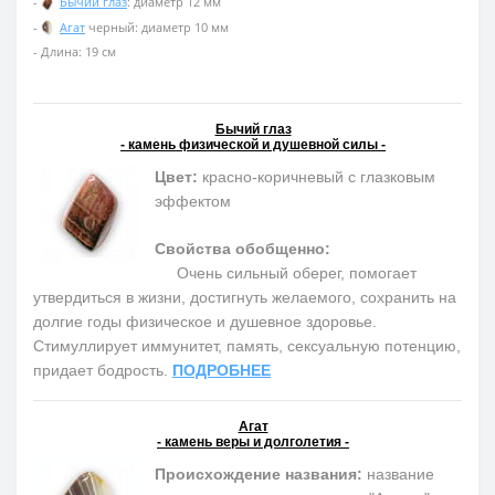
-
Бычий глаз
: диаметр 12 мм
-
Агат
черный: диаметр 10 мм
- Длина: 19 см
Бычий глаз
- камень физической и душевной силы -
Цвет:
красно-коричневый с глазковым
эффектом
Свойства обобщенно:
Очень сильный оберег, помогает
утвердиться в жизни, достигнуть желаемого, сохранить на
долгие годы физическое и душевное здоровье.
Cтимуллирует иммунитет, память, сексуальную потенцию,
придает бодрость.
ПОДРОБНЕЕ
Агат
- камень веры и долголетия -
Происхождение названия:
название