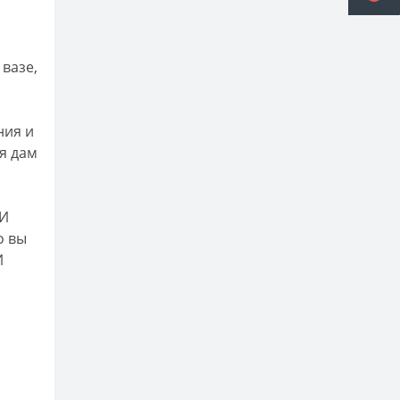
 вазе,
ния и
я дам
 И
о вы
И