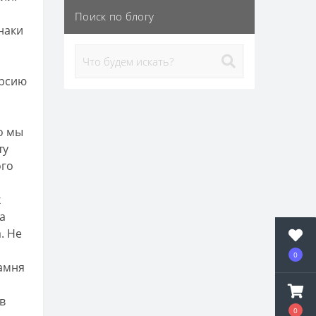
Поиск по блогу
наки
ерсию
о мы
ту
ого
х
а
. Не
0
камня
в
0