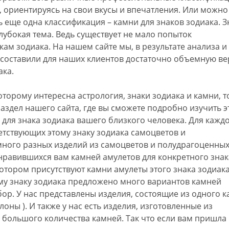
 ориентируясь на свои вкусы и впечатления. Или можно
ь еще одна классификация – камни для знаков зодиака. З
глубокая тема. Ведь существует не мало попыток
ам зодиака. На нашем сайте мы, в результате анализа и
составили для наших клиентов достаточно объемную в
ака.
которому интересна астрология, знаки зодиака и камни, т
аздел нашего сайта, где вы сможете подробно изучить э
ля знака зодиака вашего близкого человека. Для кажд
етствующих этому знаку зодиака самоцветов и
ного разных изделий из самоцветов и полудрагоценны
нравившихся вам камней амулетов для конкретного знак
котором присутствуют камни амулеты этого знака зодиака
ому знаку зодиака предложено много вариантов камней
р. У нас представлены изделия, состоящие из одного 
лоны ). И также у нас есть изделия, изготовленные из
 большого количества камней. Так что если вам пришла 