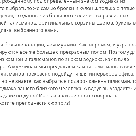
у, рожденному под определенным знаком зодиака из
е выбрать те же самые брелки и кулоны, только с пятью
делия, созданные из большого количества различных
ней талисманов, оригинальные корзины цветов, букеты в
диака, выбранного вами.
ая больше женщин, чем мужчин. Как, впрочем, и украше
иируются все же больше с прекрасным полом. Поэтому дл
 камней и талисманов по знакам зодиака, как в виде
ера. А мужчинам мы предлагаем камни талисманы в виде
талисманов прекрасно подойдут и для интерьеров офиса.
 но не знаете, как выбрать в подарок камень талисман, т
одиака вашего близкого человека. А вдруг вы угадаете? 
ь даже по душе? Иногда в жизни стоит совершать
хотите преподнести сюрприз!