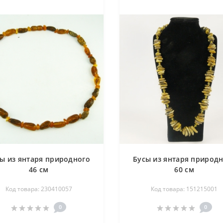
ы из янтаря природного
Бусы из янтаря природ
46 см
60 см
Код товара: 230410057
Код товара: 151215001
0
0