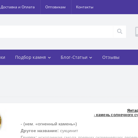
Доставка и Оплата
Оптовикам
Контакты
ки
Подбор камня
Блог-Статьи
Отзывы
Янта
- камень солнечного с
- (нем. «огненный камень»)
Другое название:
сукцинит
Группа:
ископаемая смола древних окаменевших дерев