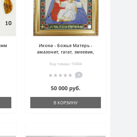
 мм
Икона - Божья Матерь -
амазонит, гагат, змеевик,
лазурит, оникс, сердолик,
Код товара: 10404
флюорит, халцедон, чароит,
янтарь, яшма
0
50 000 руб.
В КОРЗИНУ