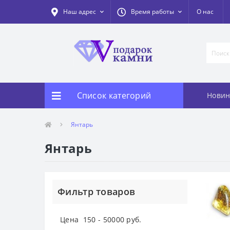
Наш адрес
Время работы
О нас
Список категорий
Новин
Янтарь
Янтарь
Фильтр товаров
Цена
150
-
50000
руб.