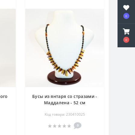
0
0
ного
Бусы из янтаря со стразами -
Маддалена - 52 см
Код товара: 230410025
0