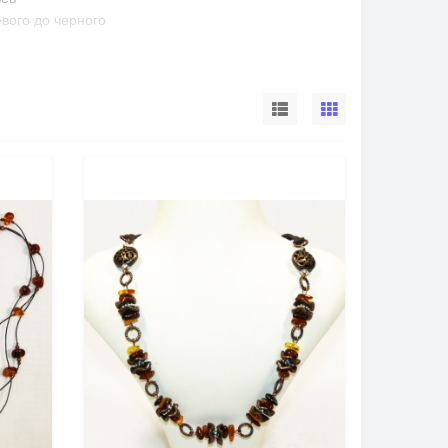
вого до черного
уицию, противодействует злым силам, оберегает
и любых заболеваниях
ногих народов в течение многих веков. Ибн Сина
ей — нарушения сердечного ритма, кровохарканья,
 мнению Авиценны, янтарь останавливает любое
ию трещин на ногах. В целительную силу янтаря
на шею кормилицам одевали янтарное ожерелье,
урного глаза". Янтарь добавлялся в состав
ные свойства.
дыхание которого избавляет от кашля. Янтарь
м его отгоняли ядовитых насекомых и мух.
вами — его находили в саванах мумий фараонов.
идной железы, так как в нем содержится
тся янтарная кислота, являющаяся
является прекрасным стимулятором нервной