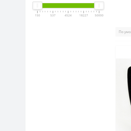
150
537
4524
18227
50000