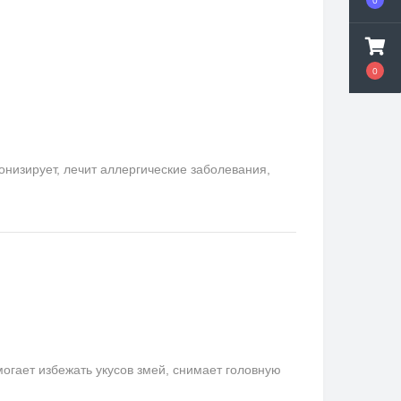
0
онизирует, лечит аллергические заболевания,
гает избежать укусов змей, снимает головную