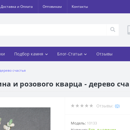
Доставка и Оплата
Оптовикам
Контакты
ки
Подбор камня
Блог-Статьи
Отзывы
 дерево счастья
на и розового кварца - дерево сча
Отзывы:
(0)
Модель:
10133
Наличие:
Есть в наличии