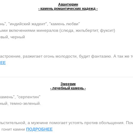
Авантюрин
- камень романтических надежд -
нь", "индийский жадеит", "камень любви"
ыми включениями минералов (слюда, жильбертит, фуксит)
евый, черный
строение, разжигает огонь молодости, будит фантазию. А так же т
ЕЕ
Змеевик
- лечебный камень -
камень", "серпентин"
ный, темно-зеленый.
тительной, а мужчине помогает устоять против обольщения. Помо
, гонит камни
ПОДРОБНЕЕ