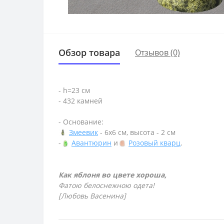
Обзор товара
Отзывов (0)
- h=23 см
- 432 камней
- Основание:
Змеевик
- 6х6 см, высота - 2 см
-
Авантюрин
и
Розовый кварц
.
Как яблоня во цвете хороша,
Фатою белоснежною одета!
[Любовь Васенина]