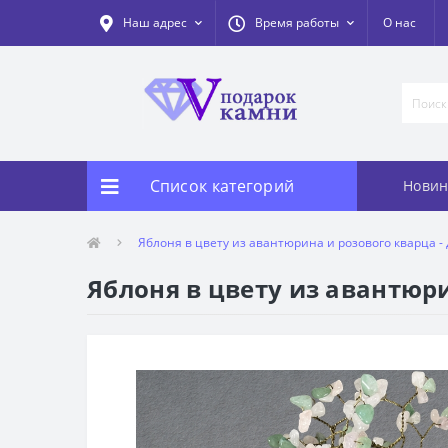
Наш адрес
Время работы
О нас
Список категорий
Новин
Яблоня в цвету из авантюрина и розового кварца -
Яблоня в цвету из авантюри