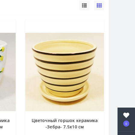
мика
Цветочный горшок керамика
0
см
-Зебра- 7.5х10 см