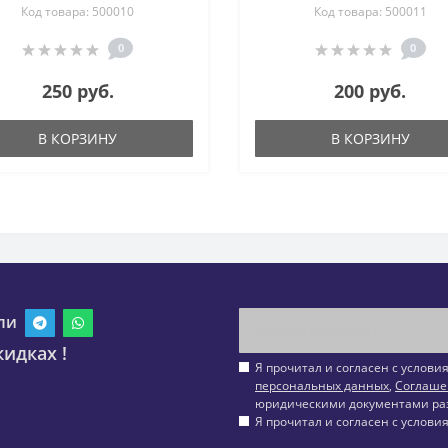
Код товара: 500010
Код товара: 500011
0
0
250 руб.
200 руб.
В КОРЗИНУ
В КОРЗИНУ
ли
идках !
Я прочитал и согласен с услов
персональных данных
,
Соглаше
юридическими документами ра
Я прочитал и согласен с услов