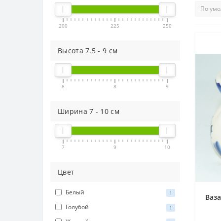
200
225
250
Высота
7.5
-
9
см
8
8
9
Ширина
7
-
10
см
7
9
10
Цвет
Белый
1
Ваза
Голубой
1