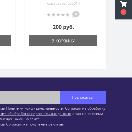
Код товара: 500014
0
0
200 руб.
В КОРЗИНУ
Подписаться
иями
Политики конфиденциальности
,
Согласия на обработку
ния об обработке персональных данных
, а так же со всеми
змещенными на сайте
иями
Согласия на получение рекламы