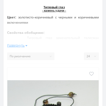
Тигровый глаз
- камень удачи -
Цвет:
золотисто-коричневый с черными и коричневыми
включениями
Свойства обобщенно:
Тигровый глаз замечательный талисман
универсального значения, сильнейший оберег, вносит в
Развернуть
жизнь гармонию, помогает найти место в жизни. Лечит
сердечный болезни, ревматизм, обладает
омолаживающим воздействием, увеличивает силы
Свойства подробнее:
Перелив минерала способствует смягчить враждебно
настроенных людей. Прекрасный оберег. Из молодой
женщины делает хорошую хозяйку, хранит владельца в
доме, в пути, на работе
Месторождения в России
: Урал и др.
Месторождения за Рубежом
: Украина, Южная Африка,