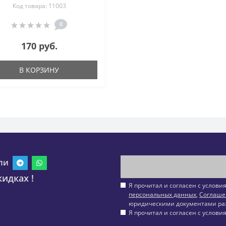
Код товара: 11003
0
170 руб.
В КОРЗИНУ
ли
идках !
Я прочитал и согласен с услов
персональных данных
,
Соглаше
юридическими документами ра
Я прочитал и согласен с услов