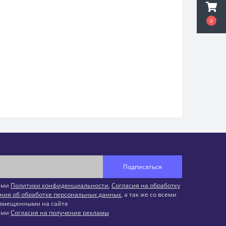
0
Подписаться
иями
Политики конфиденциальности
,
Согласия на обработку
ния об обработке персональных данных
, а так же со всеми
змещенными на сайте
иями
Согласия на получение рекламы