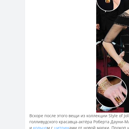
Вскоре после этого вещи из коллекции Style of Jo
голливудского красавца-актёра Роберта Дауни-
и
кольцо
м с
цитрин
ами от новой марки. Прокоп 