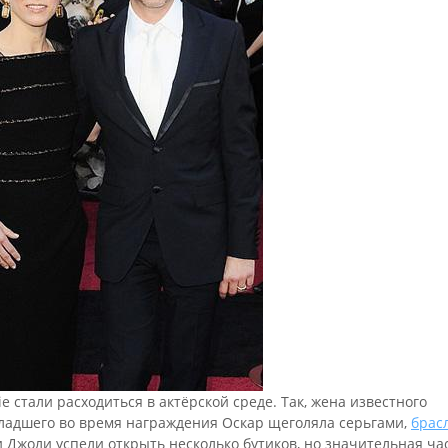
lie стали расходиться в актёрской среде. Так, жена известного
Младшего во время награждения Оскар щеголяла серьгами,
брас
и Джоли успели открыть несколько бутиков, но значительная ча