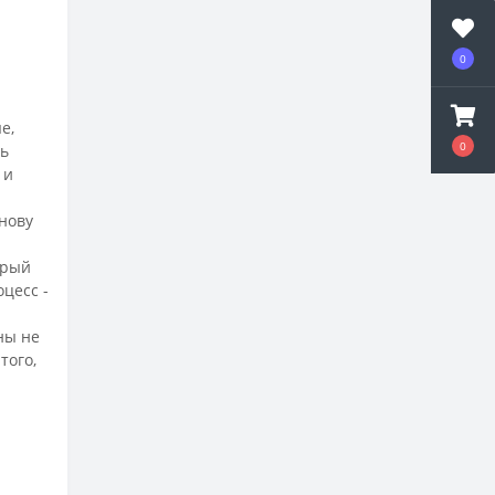
0
е,
0
ть
 и
снову
орый
цесс -
ны не
того,