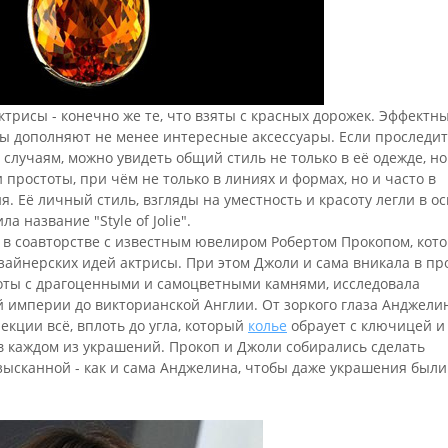
рисы - конечно же те, что взяты с красных дорожек. Эффектны
 дополняют не менее интересные аксессуары. Если проследи
лучаям, можно увидеть общий стиль не только в её одежде, но
простоты, при чём не только в линиях и формах, но и часто в
. Её личный стиль, взгляды на уместность и красоту легли в о
 название "Style of Jolie".
в соавторстве с известным ювелиром Робертом Прокопом, кот
айнерских идей актрисы. При этом Джоли и сама вникала в про
боты с драгоценными и самоцветными камнями, исследовала
 империи до викторианской Англии. От зоркого глаза Анджели
лекции всё, вплоть до угла, который
колье
обраует с ключицей и 
в каждом из украшений. Прокоп и Джоли собирались сделать
изысканной - как и сама Анджелина, чтобы даже украшения были