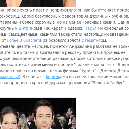
айн оправ очень прост и неприхотлив, он как бы оттеняет при
сокровищ. Кроме безусловных фаворитов Анджелины - рубинов,
ставлены и более скромные, но не менее красивые камни. Одни
с крупным
цитрин
ом в 186 карат. Подвески,
серьги
и ожерелья со
ими самоцветными камнями также стали настоящими звёздами
т от
колье
и
браслет
а из розового золота с
гематит
ом.
тывали девять месяцев, при этом Анджелина работала не тольк
вителя, но также и возглавляла рекламу проекта. Впрочем, её
х уже были значительной рекламой, после которой прикоснутьс
ры, политики, бизнесмены и прочие "сильные мира сего". Впе
джелина надела во время съёмок фильма "Турист" с Джонни Деппо
ожерелье
). В серьгах с
берилл
ами из своей коллекции Анджели
ие папарацци на красной дорожке церемонии "Золотой Глобус"
.