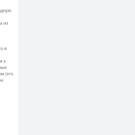
родную
м из
о в
я к
рвые
м (это
на