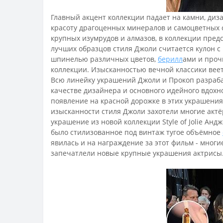
Главный акцент коллекции падает на камни, диз
красоту драгоценных минералов и самоцветных 
крупных изумрудов и алмазов, в коллекции пред
лучших образцов стиля Джоли считается кулон 
шпинелью различных цветов,
берилл
ами и проч
коллекции. Изысканностью вечной классики вее
Всю линейку украшений Джоли и Прокоп разраба
качестве дизайнера и основного идейного вдохно
появление на красной дорожке в этих украшения
изысканности стиля Джоли захотели многие актё
украшение из новой коллекции Style of Jolie Ан
было стилизованное под винтаж тугое объёмное
явилась и на награждение за этот фильм - мног
запечатлели новые крупные украшения актрисы