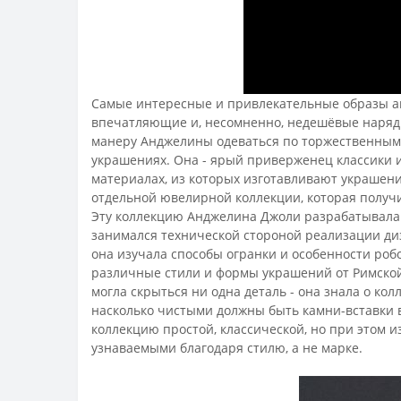
Самые интересные и привлекательные образы акт
впечатляющие и, несомненно, недешёвые наряды
манеру Анджелины одеваться по торжественным с
украшениях. Она - ярый приверженец классики и 
материалах, из которых изготавливают украшения
отдельной ювелирной коллекции, которая получила
Эту коллекцию Анджелина Джоли разрабатывала 
занимался технической стороной реализации диз
она изучала способы огранки и особенности ро
различные стили и формы украшений от Римской
могла скрыться ни одна деталь - она знала о кол
насколько чистыми должны быть камни-вставки 
коллекцию простой, классической, но при этом 
узнаваемыми благодаря стилю, а не марке.