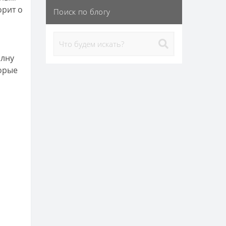
орит о
Поиск по блогу
олну
торые