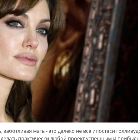
 заботливая мать - это далеко не все ипостаси голливуд
 сделать практически любой проект успешным и прибыл