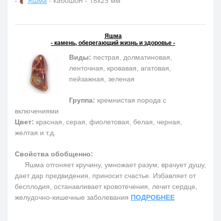
-
Яшма
- кабошон - 18х25 мм
Яшма
- камень, оберегающий жизнь и здоровье -
Виды:
пестрая, долматиновая,
ленточная, кровавая, агатовая,
пейзажная, зеленая
Группа:
кремнистая порода с
включениями
Цвет:
красная, серая, фиолетовая, белая, черная,
желтая и т.д.
Свойства обобщенно:
Яшма отгоняет кручину, умножает разум, врачует душу,
дает дар предвидения, приносит счастье. Избавляет от
бесплодия, останавливает кровотечения, лечит сердце,
желудочно-кишечные заболевания
ПОДРОБНЕЕ