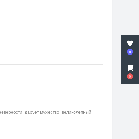
0
0
неверности, дарует мужество, великолепный