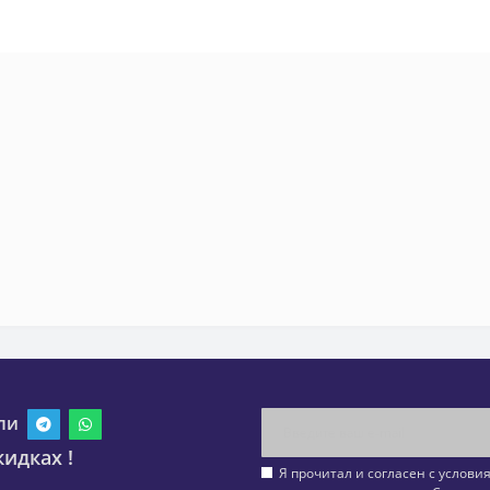
ли
идках !
Я прочитал и согласен с услов