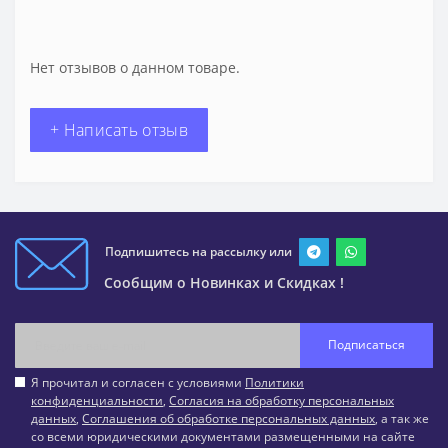
Нет отзывов о данном товаре.
+ Написать отзыв
Подпишитесь на рассылку или
Сообщим о Новинках и Скидках !
Подписаться
Я прочитал и согласен с условиями
Политики
конфиденциальности
,
Согласия на обработку персональных
данных
,
Соглашения об обработке персональных данных
, а так же
со всеми юридическими документами размещенными на сайте