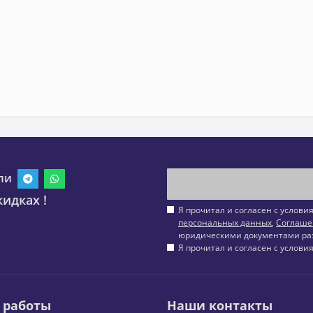
ли
идках !
Я прочитал и согласен с услов
персональных данных
,
Соглаше
юридическими документами ра
Я прочитал и согласен с услов
 работы
Наши контакты