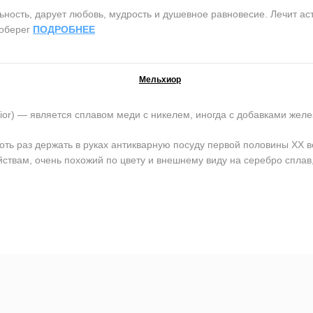
сть, дарует любовь, мудрость и душевное равновесие. Лечит аст
 оберег
ПОДРОБНЕЕ
Мельхиор
) — является сплавом меди с никелем, иногда с добавками желе
оть раз держать в руках антикварную посуду первой половины ХХ в
йствам, очень похожий по цвету и внешнему виду на серебро сплав