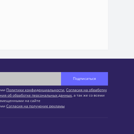
Подписаться
иями
Политики конфиденциальности
,
Согласия на обработку
ния об обработке персональных данных
, а так же со всеми
змещенными на сайте
иями
Согласия на получение рекламы