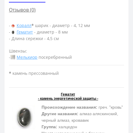
Отзывов (0)
-
Коралл
*
шарик - диаметр - 4, 12 мм
-
Гематит
- диаметр - 8 мм
- Длина сережки - 4,5 см
Швензы:
-
Мельхиор
посеребренный
*
камень прессованный
Гематит
- камень энергетической защиты -
Происхождение названия:
греч. "кровь"
Другие названия:
алмаз аляскинский,
черный алмаз, кровавик
Группа:
халцедон