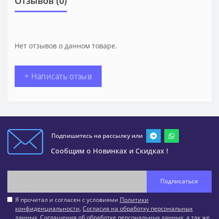
Отзывов (0)
Нет отзывов о данном товаре.
+ Написать отзыв
Подпишитесь на рассылку или
Сообщим о Новинках и Скидках !
Подписаться
Я прочитал и согласен с условиями
Политики
конфиденциальности
,
Согласия на обработку персональных
данных
,
Соглашения об обработке персональных данных
, а так же