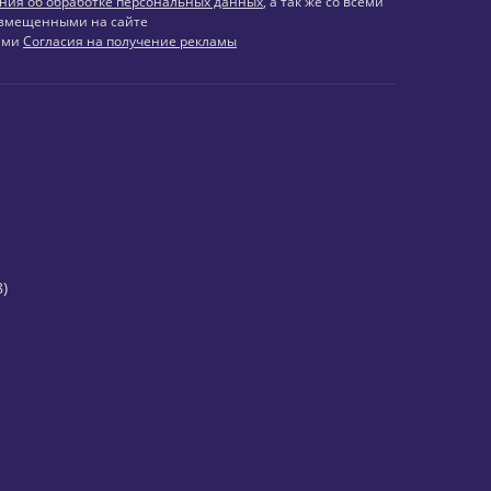
ния об обработке персональных данных
, а так же со всеми
змещенными на сайте
иями
Согласия на получение рекламы
)