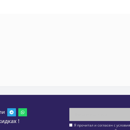
ли
идках !
Я прочитал и согласен с услов