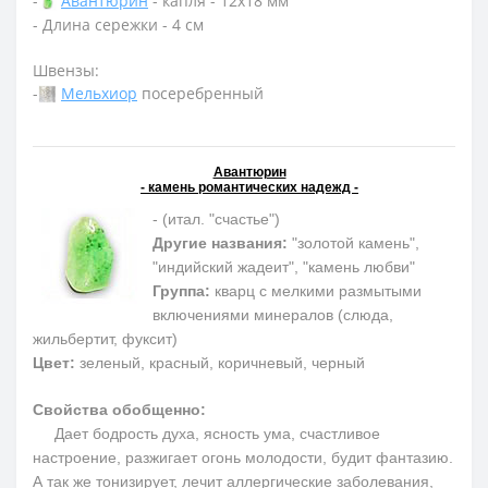
-
Авантюрин
- капля - 12х18 мм
- Длина сережки - 4 см
Швензы:
-
Мельхиор
посеребренный
Авантюрин
- камень романтических надежд -
- (итал. "счастье")
Другие названия:
"золотой камень",
"индийский жадеит", "камень любви"
Группа:
кварц с мелкими размытыми
включениями минералов (слюда,
жильбертит, фуксит)
Цвет:
зеленый, красный, коричневый, черный
Свойства обобщенно:
Дает бодрость духа, ясность ума, счастливое
настроение, разжигает огонь молодости, будит фантазию.
А так же тонизирует, лечит аллергические заболевания,