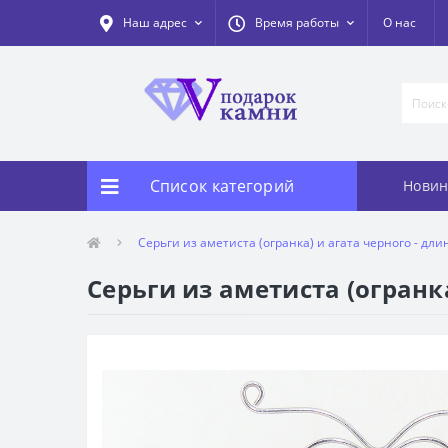
Наш адрес
Время работы
О нас
Список категорий
Новин
Серьги из аметиста (огранка) и агата черного - длин
Серьги из аметиста (огранка