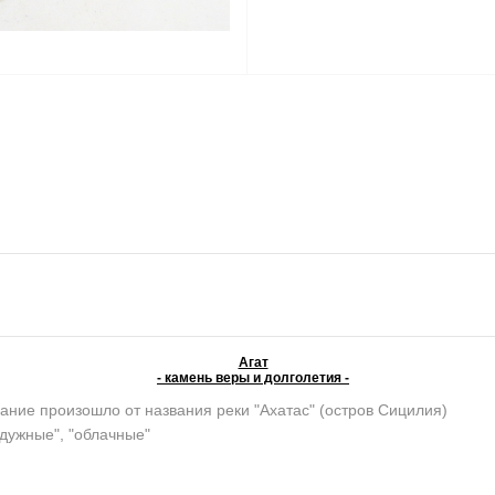
Агат
- камень веры и долголетия -
ание произошло от названия реки "Ахатас" (остров Сицилия)
адужные", "облачные"