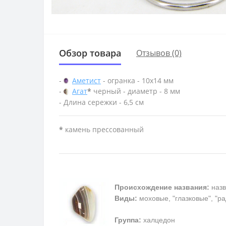
Обзор товара
Отзывов (0)
-
Аметист
- огранка - 10х14 мм
-
Агат
*
черный - диаметр - 8 мм
- Длина сережки - 6,5 см
*
камень прессованный
Происхождение названия:
назв
Виды:
моховые, "глазковые", "р
Группа:
халцедон