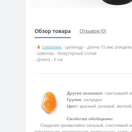
Обзор товара
Отзывов (0)
-
Сердолик
- цилиндр - длина 15 мм; рондель
- Швензы - бижутерный сплав
- Длина - 6 см
Другие названия:
«застывший за
Группа:
халцедон
Цвет:
красный, розовый, желтый
Свойства обобщенно:
Сердолик чрезвычайно сильный, счастливый каме
заболевания, кровотечения, позвоночник, астму,