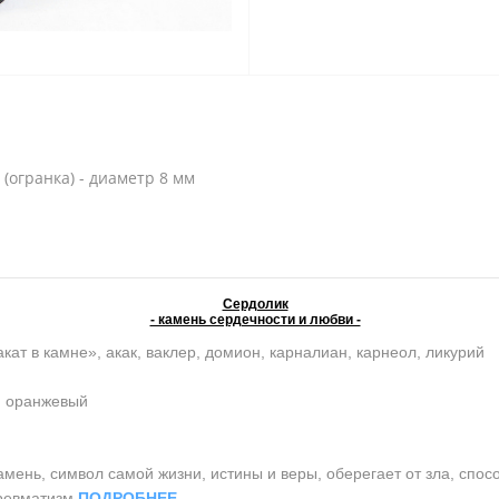
 (огранка) - диаметр 8 мм
Сердолик
- камень сердечности и любви -
кат в камне», акак, ваклер, домион, карналиан, карнеол, ликурий
, оранжевый
нь, символ самой жизни, истины и веры, оберегает от зла, спосо
 ревматизм
ПОДРОБНЕЕ