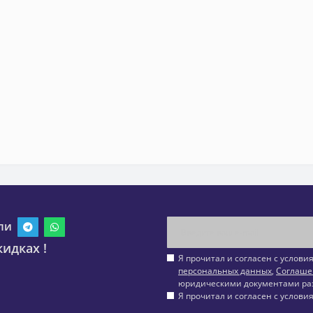
ли
идках !
Я прочитал и согласен с услов
персональных данных
,
Соглаше
юридическими документами ра
Я прочитал и согласен с услов