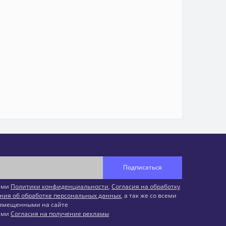
Подписаться
иями
Политики конфиденциальности
,
Согласия на обработку
ния об обработке персональных данных
, а так же со всеми
змещенными на сайте
иями
Согласия на получение рекламы