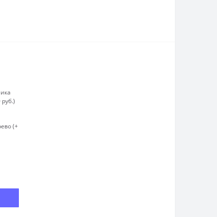
лика
 руб.)
ево (+