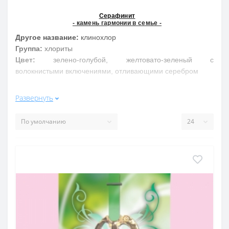
Серафинит
- камень гармонии в семье -
Другое название:
клинохлор
Группа:
хлориты
Цвет:
зелено-голубой, желтовато-зеленый с
волокнистыми включениями, отливающими серебром
Свойства обобщенно:
Развернуть
Серафинит укрепляет домашний очаг, способствует
накоплению и приобретению, успокаивает душу.
Добавляет остроту зрения, лечит сердце, рекомендуется
будущим и молодым мамам
Свойства подробнее:
Его называют: «Крылья Ангела». Действует
успокаивающе на нервную систему, рождает в человеке
понимание отношение к вселенной и веру в свою
индивидуальность и скрытые возможности. Рождает
стремление познать мир и глубину своего «я».
Серебристые переливы, оберегают владельца от