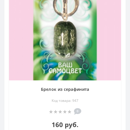
негатива со стороны
Месторождения в России
: и только в России –
Забайкалье
Брелок из серафинита
Код товара: 947
0
160 руб.