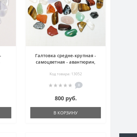
-
Галтовка средне-крупная -
а
самоцветная - авантюрин,
аметист, бычий глаз, горный
Код товара: 13052
хрусталь, лунный камень,
обсидиан, розовый кварц,
0
сердолик, сапфирин,
соколиный глаз, тигровый
800 руб.
глаз, яшма - декор
В КОРЗИНУ