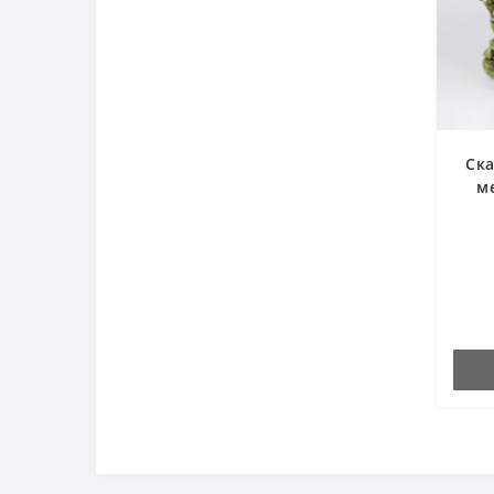
Ска
м
аме
б
об
со
с
ц