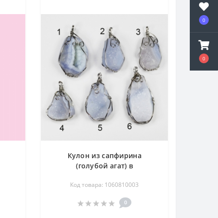
0
0
Кулон из сапфирина
(голубой агат) в
металлической оплетке 35-
Код товара: 1060810003
50 мм - жеода
0