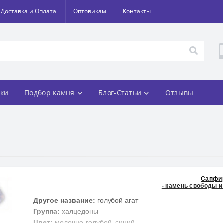
Доставка и Оплата
Оптовикам
Контакты
ки
Подбор камня
Блог-Статьи
Отзывы
Сапфи
- камень свободы и
Другое название:
голубой агат
Группа:
халцедоны
Цвет:
молочно-голубой, синий