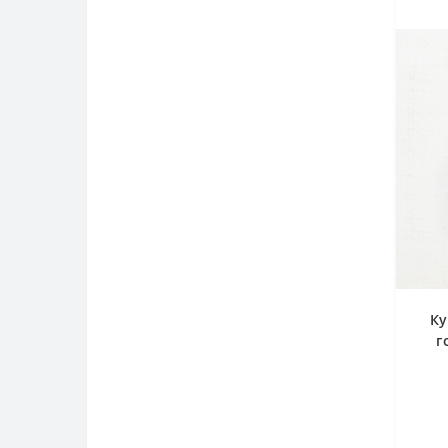
Ку
г
гор