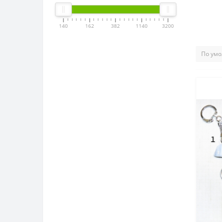
140
162
382
1140
3200