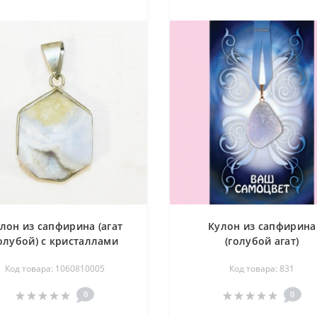
лон из сапфирина (агат
Кулон из сапфирина
олубой) с кристаллами
(голубой агат)
ного хрусталя 20-30 мм -
Код товара: 1060810005
Код товара: 831
жеода
0
0