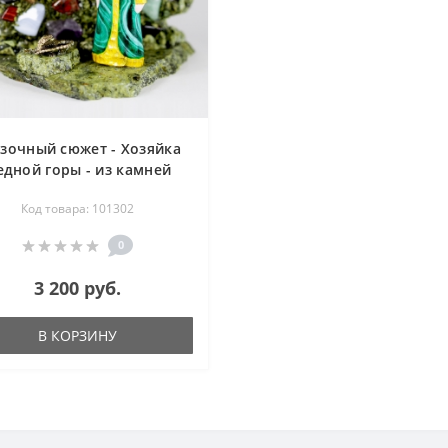
зочный сюжет - Хозяйка
едной горы - из камней
самоцветов - змеевик,
Код товара: 101302
тист, авантюрин, жадеит,
ычий глаз, гелиотроп,
0
сидиан, розовый кварц,
сердолик, родонит,
3 200 руб.
колиный глаз, сапфирин,
одалит, тигровый глаз,
В КОРЗИНУ
итрин, яшма, кахолонг