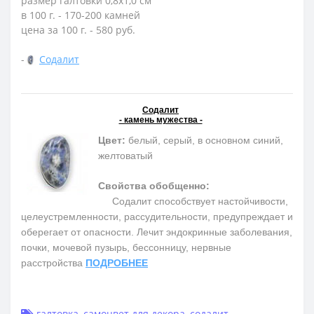
размер галтовки 0,8х1,0 см
в 100 г. - 170-200 камней
цена за 100 г. - 580 руб.
-
Содалит
Содалит
- камень мужества -
Цвет:
белый, серый, в основном синий,
желтоватый
Свойства обобщенно:
Содалит способствует настойчивости,
целеустремленности, рассудительности, предупреждает и
оберегает от опасности. Лечит эндокринные заболевания,
почки, мочевой пузырь, бессонницу, нервные
расстройства
ПОДРОБНЕЕ
галтовка
,
самоцвет для декора
,
содалит