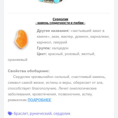
Сердолик
- камень сердечности и любви -
Другие названия:
«застывший закат в
камне», акак, ваклер, домион, карналиан,
карнеол, ликурий
Группа:
халцедон
Цвет:
красный, розовый, желтый,
оранжевый
Свойства обобщенно:
Сердолик чрезвычайно сильный, счастливый камень,
символ самой жизни, истины и веры, оберегает от зла,
способствует благополучию. Лечит онкологические
заболевания, кровотечения, позвоночник, астму,
ревматизм
ПОДРОБНЕЕ
браслет
,
рунический
,
сердолик