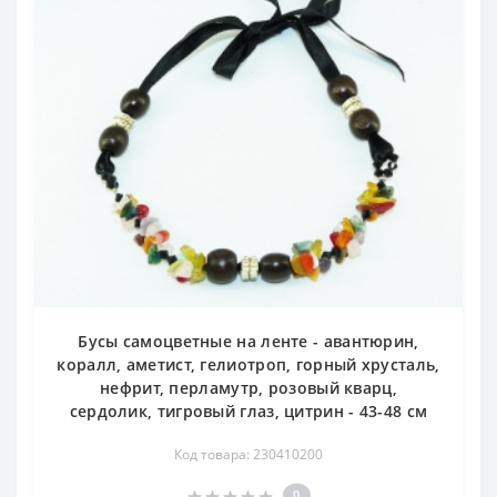
Месторождения за Рубежом
: Казахстан, Средняя Азия,
Бразилия, Мадагаскар, США и др.
Бусы самоцветные на ленте - авантюрин,
коралл, аметист, гелиотроп, горный хрусталь,
нефрит, перламутр, розовый кварц,
сердолик, тигровый глаз, цитрин - 43-48 см
Код товара: 230410200
0