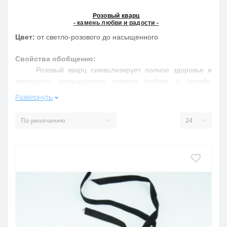
Розовый кварц
- камень любви и радости -
Цвет:
от светло-розового до насыщенного
Свойства обобщенно:
Розовый кварц символизирует полное здоровье и
молодость, возвышенную нежную любовь и дружбу,
позволяет обрести радость жизни. Успокаивает нервную
Развернуть
систему, улучшает сон и настроение
Свойства подробнее:
Улучшает деятельность почек и циркуляцию крови в
организме, функцию половых желез, увеличивает
способность к воспроизводству потомства. Снимает
состояние стресса, устраняет такие неприятные черты
характера, как злобность, вспыльчивость. Повышает
чувство уверенности в себе и творческое начало.
Пробуждает чувство сострадания, прощения, любви
Месторождения в России
: Карелия, Алтай, Чита и др.