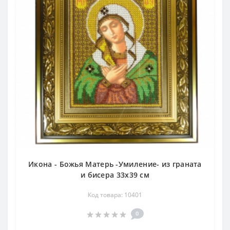
Икона - Божья Матерь -Умиление- из граната
и бисера 33х39 см
Код товара: 10401
0