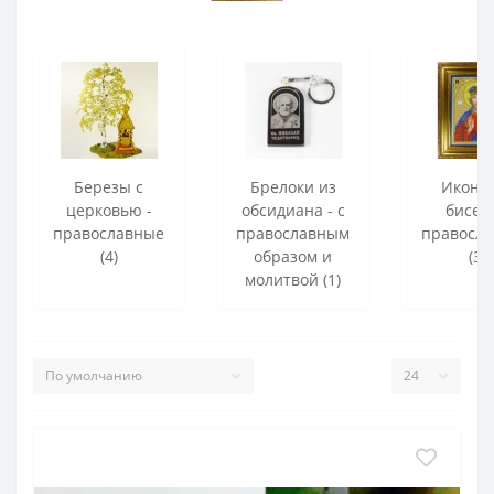
Березы с
Брелоки из
Иконы
церковью -
обсидиана - с
бисера
православные
православным
правосл
(4)
образом и
(3)
молитвой (1)