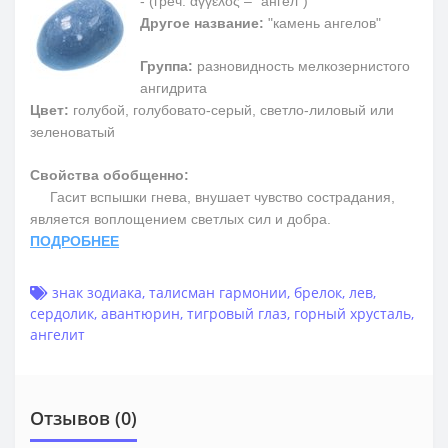
-
(греч.
άγγελος – "ангел")
Другое название:
"
камень ангелов"
Группа:
разновидность мелкозернистого
ангидрита
Цвет:
голубой, голубовато-серый, светло-лиловый или
зеленоватый
Свойства обобщенно:
Гасит вспышки гнева, внушает чувство сострадания,
является воплощением светлых сил и добра
.
ПОДРОБНЕЕ
знак зодиака
,
талисман гармонии
,
брелок
,
лев
,
сердолик
,
авантюрин
,
тигровый глаз
,
горный хрусталь
,
ангелит
Отзывов (0)