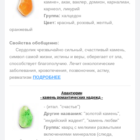
камне», акак, ваклер, домион, карналиан,
карнеол, ликурий
Группа:
халцедон
Цвет:
красный, розовый, желтый,
оранжевый
Свойства обобщенно:
Сердолик чрезвычайно сильный, счастливый камень,
символ самой жизни, истины и веры, оберегает от зла,
способствует благополучию. Лечит онкологические
заболевания, кровотечения, позвоночник, астму,
ревматизм
ПОДРОБНЕЕ
Авантюрин
- камень романтических надежд -
- (итал. "счастье")
Другие названия:
"золотой камень",
"индийский жадеит", "камень любви"
Группа:
кварц с мелкими размытыми
включениями минералов (слюда,