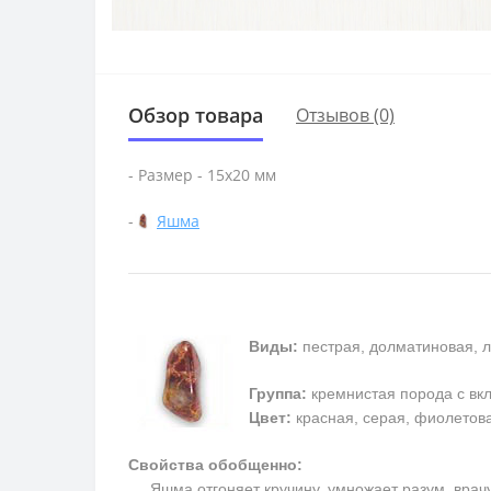
Обзор товара
Отзывов (0)
- Размер - 15х20 мм
-
Яшма
Виды:
пестрая, долматиновая, л
Группа:
кремнистая порода с в
Цвет:
красная, серая, фиолетовая
Свойства обобщенно:
Яшма отгоняет кручину, умножает разум, врачует