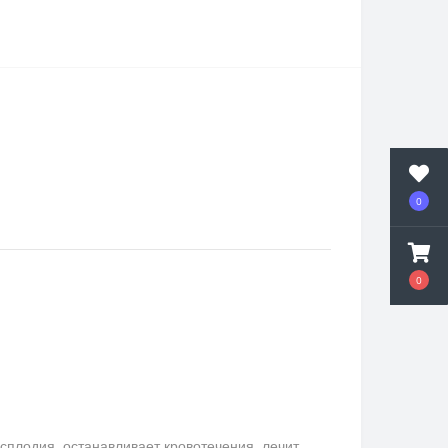
0
0
сплодия, останавливает кровотечения, лечит