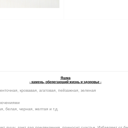
Яшма
- камень, оберегающий жизнь и здоровье -
енточная, кровавая, агатовая, пейзажная, зеленая
ключениями
, белая, черная, желтая и т.д.
 душу, дает дар предвидения, приносит счастье. Избавляет от бе