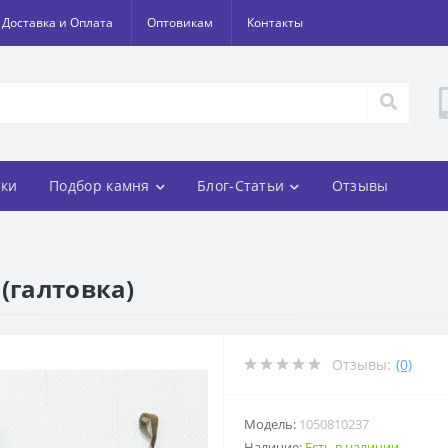
Доставка и Оплата
Оптовикам
Контакты
ки
Подбор камня
Блог-Статьи
Отзывы
(галтовка)
Отзывы:
(0)
Модель:
1050810237
Наличие:
Есть в наличии