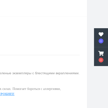
0
0
 зеленые экземпляры с блестящими вкраплениями.
ых силах.
П
омогает бороться с аллергиями,
ДРОБНЕЕ