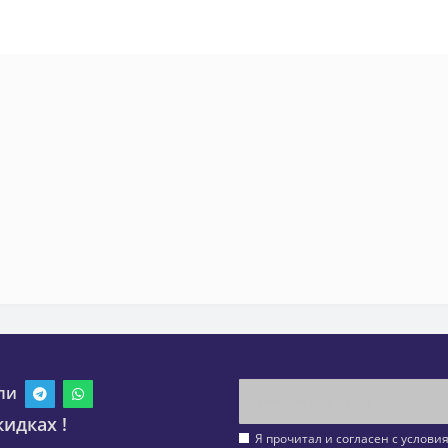
ли
идках !
Я прочитал и согласен с услов