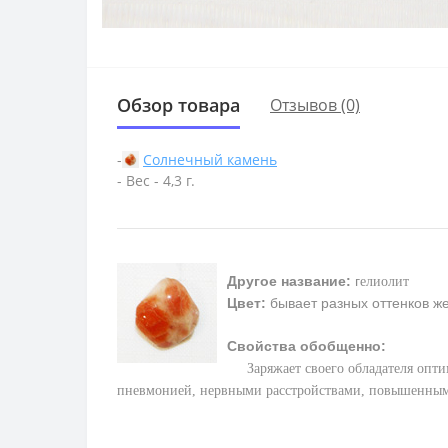
Обзор товара
Отзывов (0)
-
Солнечный камень
- Вес - 4,3 г.
Другое название:
г
елиолит
Цвет:
бывает разных оттенков ж
Свойства обобщенно:
З
аряжает своего обладателя опт
пневмонией, нервными расстройствами, повышенным 