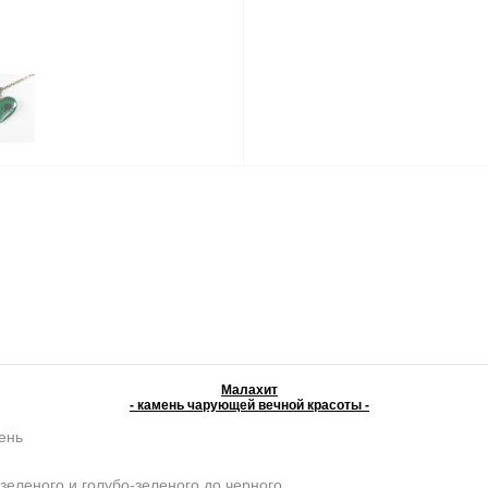
Малахит
- камень чарующей вечной красоты -
ень
зеленого и голубо-зеленого до черного