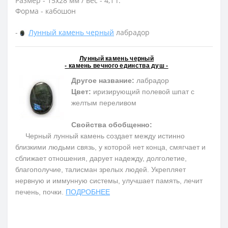
Размер - 15х28 мм / вес - 4,1 г.
Форма - кабошон
-
Лунный камень черный
лабрадор
Лунный камень черный
- камень вечного единства душ -
Другое название:
лабрадор
Цвет:
иризирующий полевой шпат c
желтым переливом
Свойства обобщенно:
Черный лунный камень создает между истинно
близкими людьми связь, у которой нет конца, смягчает и
сближает отношения, дарует надежду, долголетие,
благополучие, талисман зрелых людей. Укрепляет
нервную и иммунную системы, улучшает память, лечит
печень, почки.
ПОДРОБНЕЕ