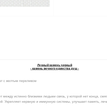
Лунный камень черный
- камень вечного единства душ -
т c желтым переливом
ежду истинно близкими людьми связь, у которой нет конца, смяг
ей. Укрепляет нервную и иммунную системы, улучшает память, лечи