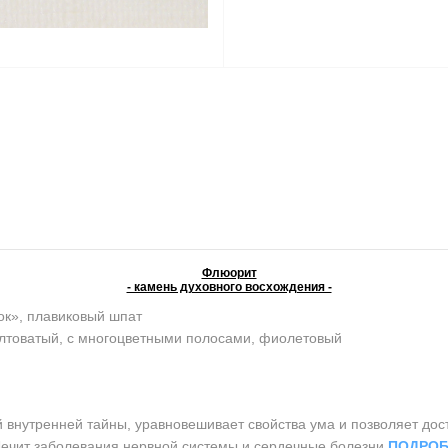
Флюорит
- камень духовного восхождения -
ок», плавиковый шпат
елтоватый, с многоцветными полосами, фиолетовый
утренней тайны, уравновешивает свойства ума и позволяет дост
 Лечит заболевания нервной системы и сердечные болезни
ПОДРОБ