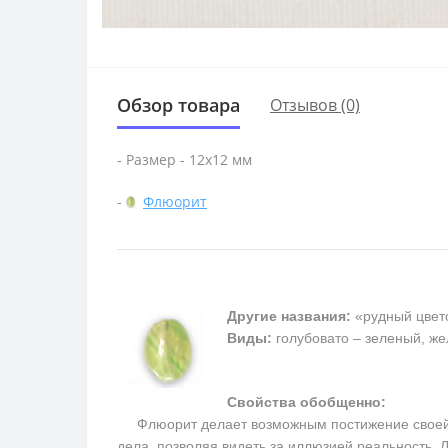
Обзор товара
Отзывов (0)
- Размер - 12х12 мм
-
Флюорит
Другие названия:
«рудный цвет
Виды:
голубовато – зеленый, ж
Свойства обобщенно:
Флюорит делает возможным постижение своей вн
дела, позволяя видеть за иллюзией реальность.