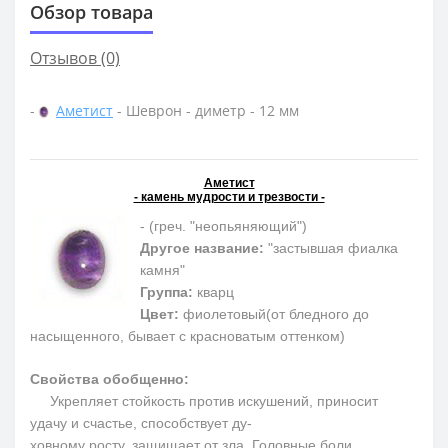
Обзор товара
Отзывов (0)
-
Аметист
- Шеврон - диметр - 12 мм
Аметист
- камень мудрости и трезвости -
- (греч. "неопьяняющий")
Другое название:
"застывшая фиалка
камня"
Группа:
кварц
Цвет:
фиолетовый(от бледного до
насыщенного, бывает с красноватым оттенком)
Свойства обобщенно:
Укрепляет стойкость против искушений, приносит
удачу и счастье, способствует ду-
ховному росту, защищает от зла. Головные боли,