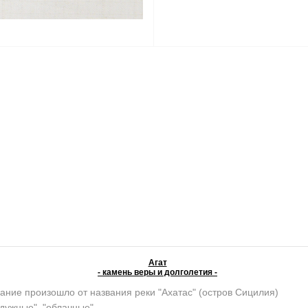
Агат
- камень веры и долголетия -
ание произошло от названия реки "Ахатас" (остров Сицилия)
адужные", "облачные"