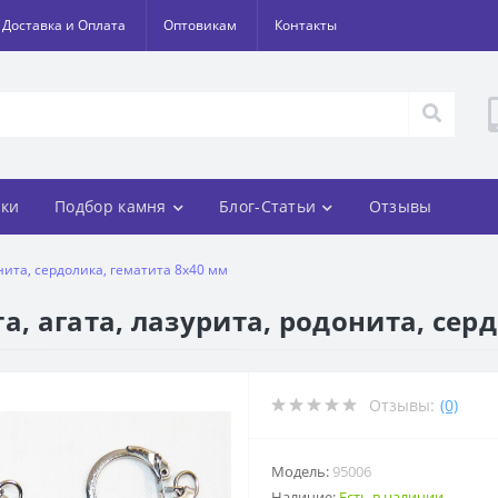
Доставка и Оплата
Оптовикам
Контакты
ки
Подбор камня
Блог-Статьи
Отзывы
онита, сердолика, гематита 8х40 мм
а, агата, лазурита, родонита, сер
Отзывы:
(0)
Модель:
95006
Наличие:
Есть в наличии