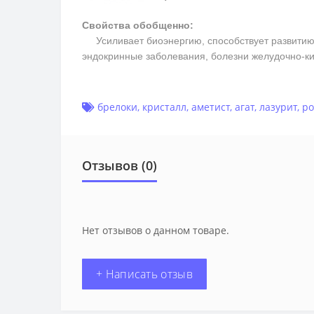
Свойства обобщенно:
Усиливает биоэнергию, способствует развитию м
эндокринные заболевания, болезни желудочно-ки
брелоки
,
кристалл
,
аметист
,
агат
,
лазурит
,
ро
Отзывов (0)
Нет отзывов о данном товаре.
+ Написать отзыв