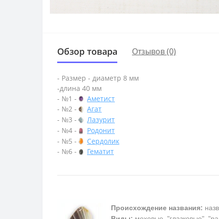
Обзор товара
Отзывов (0)
- Размер - диаметр 8 мм
-длина 40 мм
- №1 -
Аметист
- №2 -
Агат
- №3 -
Лазурит
- №4 -
Родонит
- №5 -
Сердолик
- №6 -
Гематит
Происхождение названия:
назв
Виды:
моховые, "глазковые", "р