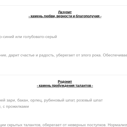
Лазурит
- камень любви, верности и благополучия -
о-синий или голубовато-серый
е, дарит счастье и радость, уберегает от злого рока. Обеспечива
Родонит
- камень пробуждения талантов -
ей зари, бакан, орлец, рубиновый шпат, розовый шпат
, с прожилками
и скрытых талантов, оберегает от неверных поступков. Нормализу