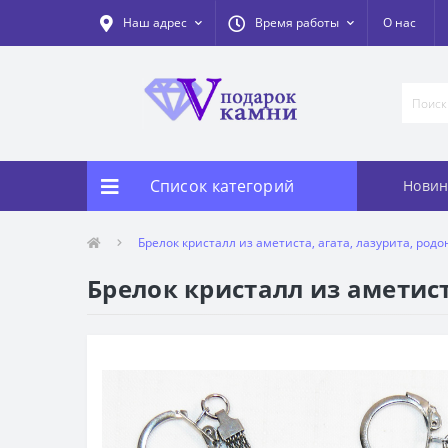
Наш адрес
Время работы
О нас
Список категорий
Новин
Брелок кристалл из аметиста, агата, лазурита, род
Брелок кристалл из аметист