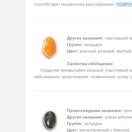
способствует мышечному расслаблению.
ПОДРО
Другие названия:
«застывший за
Группа:
халцедон
Цвет:
красный, розовый, желтый
Свойства обобщенно:
Сердолик чрезвычайно сильный, счастливый каме
заболевания, кровотечения, позвоночник, астму,
Происхождение названия:
греч
Другие названия:
алмаз аляскин
Группа:
халцедон
Цвет:
металлический с блеском