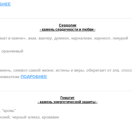
БНЕЕ
Сердолик
- камень сердечности и любви -
кат в камне», акак, ваклер, домион, карналиан, карнеол, ликурий
, оранжевый
нь, символ самой жизни, истины и веры, оберегает от зла, спосо
 ревматизм
ПОДРОБНЕЕ
Гематит
- камень энергетической защиты -
. "кровь"
ский, черный алмаз, кровавик