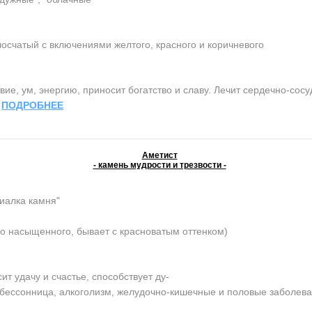
осчатый с включениями желтого, красного и коричневого
ие, ум, энергию, приносит богатство и славу. Лечит сердечно-сос
.
ПОДРОБНЕЕ
Аметист
- камень мудрости и трезвости -
иалка камня"
о насыщенного, бывает с красноватым оттенком)
 удачу и счастье, способствует ду-
, бессонница, алкоголизм, желудочно-кишечные и половые заболев