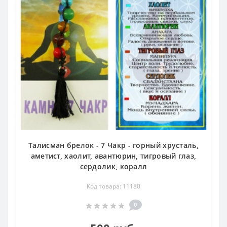
Талисман брелок - 7 Чакр - горный хрусталь,
аметист, хаолит, авантюрин, тигровый глаз,
сердолик, коралл
Код товара: 11180
0