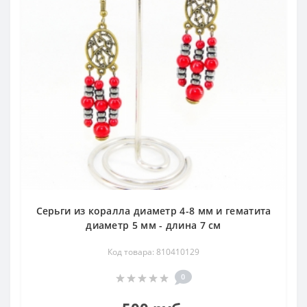
заболевания мочевыводящих путей и коклюш. Считалось,
что ношение кораллов полезно всем, особенно гадалкам
и прорицателям. Коралловые бусы носили от "дурного
глаза", считали, что они излечивают раны и язвы,
укрепляют память и избавляют от нервного тика. На
протяжении многих лет подобные утверждения относили
к разряду мистики, пока не было обнаружено, что
горгониевый коралл является источником природных
простагландинов — гормонов, оказывающих огромное
влияние на организм.
Кораллы можно использовать для восстановления
лицевых костей, при переломах и для зубного
протезирования. По световому излучению коралл
контролирует эмоции и повышает низкий ментальный
Серьги из коралла диаметр 4-8 мм и гематита
диаметр 5 мм - длина 7 см
уровень. Стимулирует интеллектуальные способности и
логическое мышление, способствует самоанализу,
Код товара: 810410129
самоконтролю и оптимизму. Как талисман дарит
безопасность и мудрость.
0