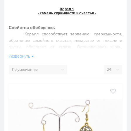
Коралл
- камень скромности и счастья -
Свойства обобщенно:
Коралл способствует терпению, сдержанности,
обретению семейного счастья, лекарство от печали и
грусти, оберегает от сглаза. Останавливает кровь,
заживляет раны, помогает в лечении злокачественных
Развернуть
опухолей, селезенки
Свойства подробнее:
Кораллы — это морские животные, представители
типа кишечнополостных. Бусы и украшения делают из их
скелетов. Кораллы являются одной из древнейших групп
многоклеточных организмов и существуют на Земле не
менее 550 млн лет. Издревле кораллы относили к
лечебным средствам. В знаменитом "Каноне" Авиценны
кораллы входят в целый ряд различных лекарств — от
катаракты, бронхита, кровохарканья и др.
По древним поверьям, кораллы лечат цистит,