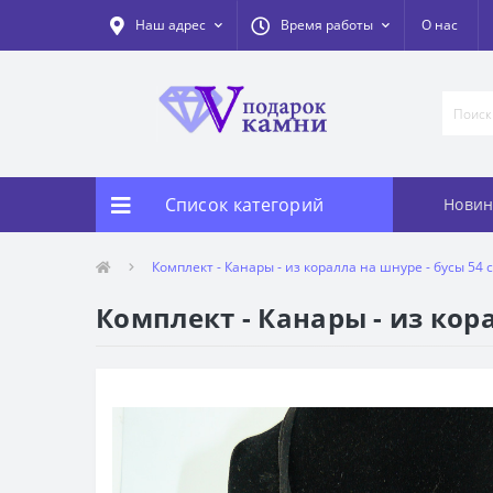
Наш адрес
Время работы
О нас
Список категорий
Новин
Комплект - Канары - из коралла на шнуре - бусы 54 
Комплект - Канары - из кора