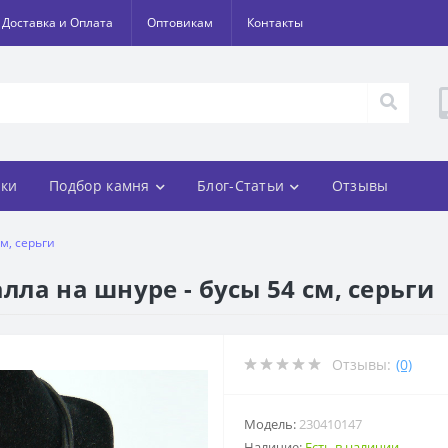
Доставка и Оплата
Оптовикам
Контакты
ки
Подбор камня
Блог-Статьи
Отзывы
см, серьги
лла на шнуре - бусы 54 см, серьги
Отзывы:
(0)
Модель:
230410147
Наличие:
Есть в наличии