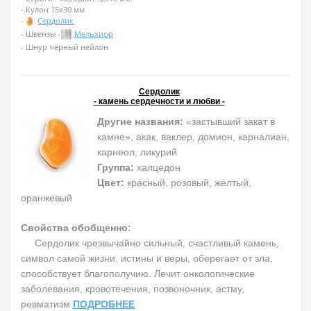
- Кулон 15х30 мм
-
Сердолик
- Швензы -
Мельхиор
- Шнур чёрный нейлон
Сердолик
- камень сердечности и любви -
Другие названия:
«застывший закат в
камне», акак, ваклер, домион, карналиан,
карнеол, ликурий
Группа:
халцедон
Цвет:
красный, розовый, желтый,
оранжевый
Свойства обобщенно:
Сердолик чрезвычайно сильный, счастливый камень,
символ самой жизни, истины и веры, оберегает от зла,
способствует благополучию. Лечит онкологические
заболевания, кровотечения, позвоночник, астму,
ревматизм
ПОДРОБНЕЕ