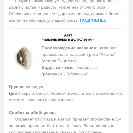
Лазурит символизирует удачу, успех, процветание,
дарит счастье и радость, уберегает от злого рока.
Обеспечивает хорошее здоровье, нервы, снимает боли в
костях и пояснице, улучшает кровь.
ПОДРОБНЕЕ
Агат
- камень веры и долголетия -
Происхождение названия:
название
произошло от названия реки "Ахатас"
(остров Сицилия)
Виды:
моховые, "глазковые",
"радужные", "облачные"
Группа:
халцедон
Цвет:
серый, белый, черный, полосчатый с включениями
желтого, красного и коричневого
Свойства обобщенно:
Охраняет от сглаза и врагов, придает спокойствие, ум,
энергию, приносит богатство и славу. Лечит сердечно-
сосудистые заболевания, глазные, простудные,