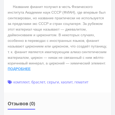
Название фианит получил в честь Физического
института Академии наук СССР (ФИАН), где впервые был
синтезирован, но название практически не используется
за пределами экс СССР и стран соцлагеря. За рубежом
этот материал чаще называют — джевалитом,
даймонскваем и цирконитом. В некоторых случаях,
особенно в переводах с иностранных языков, фианит
называют цирконием или цирконом, что создаёт путаницу,
т. к. фианит является имитирующим алмаз синтетическим
материалом, циркон — никак не связанный с ним жёлто-
коричневый минерал, а цирконий — химический элемент.
ПОДРОБНЕЕ
комплект
,
браслет
,
серьги
,
хаолит
,
гематит
Отзывов (0)