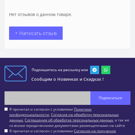
Нет отзывов о данном товаре.
+ Написать отзыв
Подпишитесь на рассылку или
Сообщим о Новинках и Скидках !
Подписаться
Я прочитал и согласен с условиями
Политики
конфиденциальности
,
Согласия на обработку персональных
данных
,
Соглашения об обработке персональных данных
, а так же
со всеми юридическими документами размещенными на сайте
Я прочитал и согласен с условиями
Согласия на получение