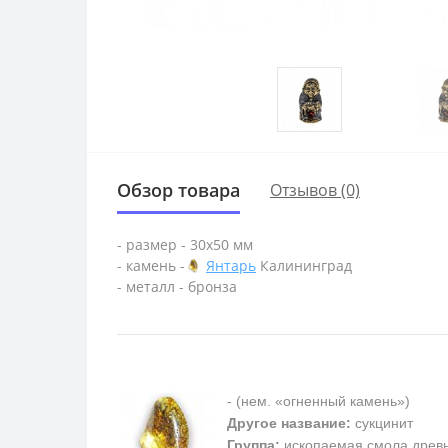
Обзор товара
Отзывов (0)
- размер - 30х50 мм
- камень -
Янтарь
Калининград
- металл - бронза
- (нем. «огненный камень»)
Другое название:
сукцинит
Группа:
ископаемая смола древ