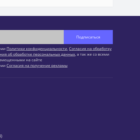
Подписаться
иями
Политики конфиденциальности
,
Согласия на обработку
ния об обработке персональных данных
, а так же со всеми
змещенными на сайте
иями
Согласия на получение рекламы
)