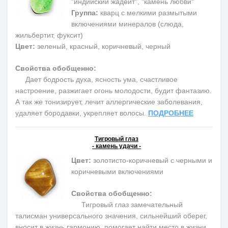
"индийский жадеит", "камень любви"
Группа:
кварц с мелкими размытыми
включениями минералов (слюда,
жильбертит, фуксит)
Цвет:
зеленый, красный, коричневый, черный
Свойства обобщенно:
Дает бодрость духа, ясность ума, счастливое
настроение, разжигает огонь молодости, будит фантазию.
А так же тонизирует, лечит аллергические заболевания,
удаляет бородавки, укрепляет волосы.
ПОДРОБНЕЕ
Тигровый глаз
- камень удачи -
Цвет:
золотисто-коричневый с черными и
коричневыми включениями
Свойства обобщенно:
Тигровый глаз замечательный
талисман универсального значения, сильнейший оберег,
вносит в жизнь гармонию, помогает найти место в жизни.