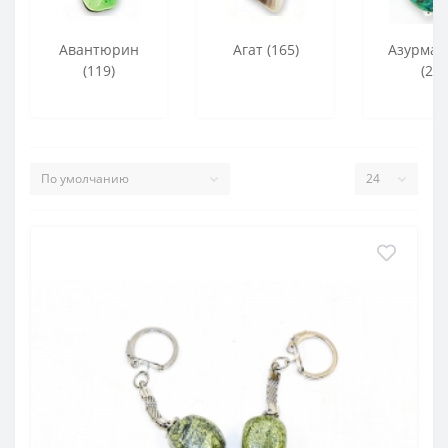
Авантюрин
Агат (165)
Азурмал
(119)
(21)