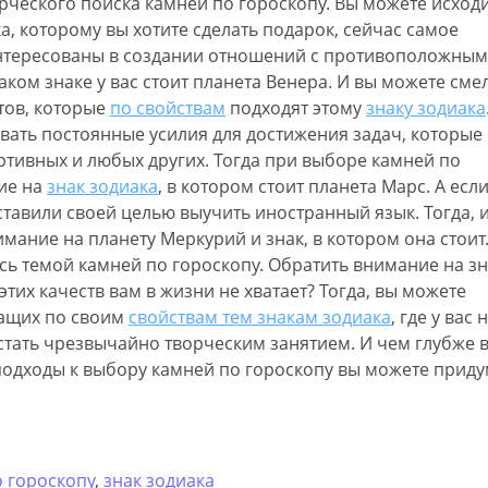
рческого поиска камней по гороскопу. Вы можете исходи
ка, которому вы хотите сделать подарок, сейчас самое
интересованы в создании отношений с противоположным
аком знаке у вас стоит планета Венера. И вы можете сме
тов, которые
по свойствам
подходят этому
знаку зодиака
вать постоянные усилия для достижения задач, которые
ортивных и любых других. Тогда при выборе камней по
ие на
знак зодиака
, в котором стоит планета Марс. А есл
ставили своей целью выучить иностранный язык. Тогда, 
имание на планету Меркурий и знак, в котором она стоит
сь темой камней по гороскопу. Обратить внимание на зн
 этих качеств вам в жизни не хватает? Тогда, вы можете
жащих по своим
свойствам тем знакам зодиака
, где у вас 
стать чрезвычайно творческим занятием. И чем глубже 
подходы к выбору камней по гороскопу вы можете приду
 гороскопу
,
знак зодиака