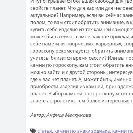
И тут открывается большая свобода для тво
свойств планет. Что для вас или для челове
актуальное? Например, если вы сейчас за
полом, то вам стоит обратить внимание, в к
купить себе изделие из тех камней самоцве
может быть сейчас самое важное приклады
себе наметили, творческих, карьерных, сп
гороскопу рекомендуется обратить вниман
учитесь, близится время сессии? Или вы по
камни по гороскопу, вам стоит обратить вн
можно зайти и с другой стороны, интересуя
где у вас нет планет. А, может быть, именно
приобрести изделия из камней, принадле
планет. Выбор камней по гороскопу
может 
знаете астрологию, тем более интересные 
Автор: Анфиса Мелкумова
статья
,
камни по знаку зодиака
,
камни по