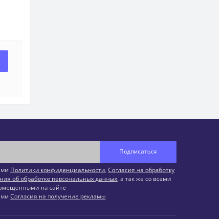
Подписаться
иями
Политики конфиденциальности
,
Согласия на обработку
ния об обработке персональных данных
, а так же со всеми
змещенными на сайте
иями
Согласия на получение рекламы