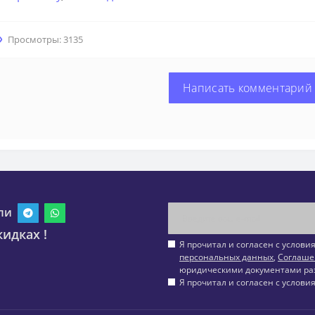
Просмотры: 3135
Написать комментарий
ли
идках !
Я прочитал и согласен с услов
персональных данных
,
Соглаше
юридическими документами ра
Я прочитал и согласен с услов