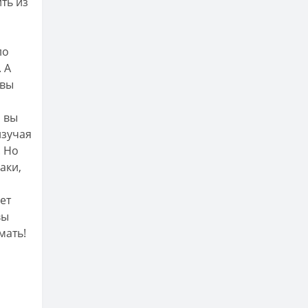
ть из
ло
. А
 вы
и вы
изучая
. Но
аки,
нет
вы
мать!