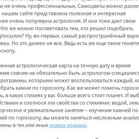
к и не очень профессиональных. Самоцветы можно разли
а нашем сайте представлена полезная и интересная
акже очень популярна астрология. И она тоже дает свою
 Что же можно посоветовать тем, кто решил подобрать
дпосылок? Ну, во-первых, самый распространённый вари
ка. Но это далеко не все. Ведь есть же еще такое поняти
скопу.
енная астрологическая карта на точную дату и время
ремя совсем не обязательно быть астрологом-специалис
 программы, которыми может воспользоваться каждый, к
обрать камни по гороскопу. Как же может помочь гороск
 в каких стихиях у вас больше всего стоит планет. И вы
ствами и соотнося эти свойства со стихиями: водой, зем
орческое и увлекательное занятие – изучение камней по
ней по гороскопу, вы можете заняться несложным анали
жены в тех или иных
знаках зодиака
.