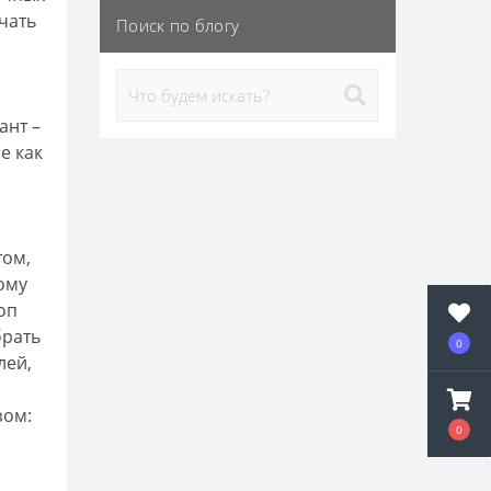
чать
Поиск по блогу
ант –
е как
том,
ому
оп
брать
0
лей,
зом:
0