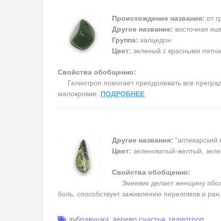
Происхождение названия:
от г
Другое название:
восточная яш
Группа:
халцедон
Цвет:
зеленый с красными пятн
Свойства обобщенно:
Гелиотроп помогает преодолевать все преграды,
малокровие.
ПОДРОБНЕЕ
Другие названия:
"аптекарский 
Цвет:
зеленоватый-желтый, зеле
Свойства обобщенно:
Змеевик делает женщину обольс
боль, способствует заживлению переломов и ран
дубравушка
,
дерево счастья
,
гелиотроп