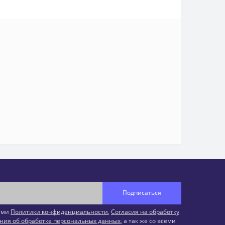
Подписаться
иями
Политики конфиденциальности
,
Согласия на обработку
ния об обработке персональных данных
, а так же со всеми