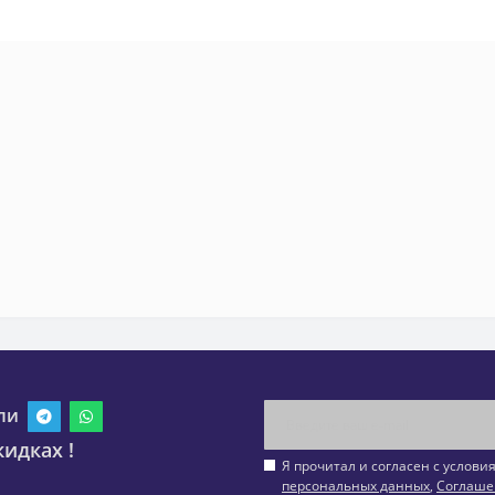
ли
идках !
Я прочитал и согласен с услов
персональных данных
,
Соглаше