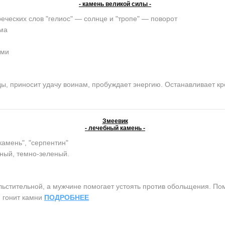
- камень великой силы -
реческих слов "гелиос" — солнце и "тропе" — поворот
ма
ами
 приносит удачу воинам, пробуждает энергию. Останавливает кров
Змеевик
- лечебный камень -
камень", "серпентин"
ный, темно-зеленый.
тительной, а мужчине помогает устоять против обольщения. Помо
, гонит камни
ПОДРОБНЕЕ