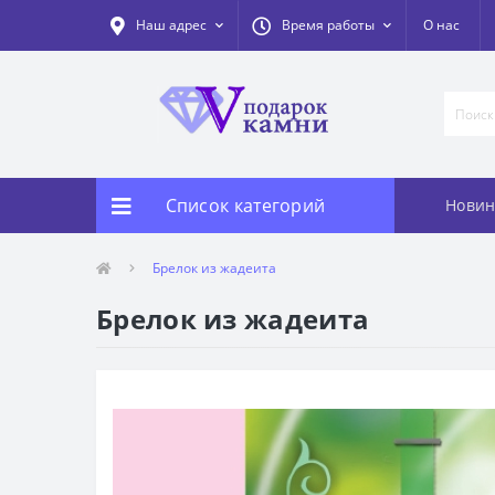
Наш адрес
Время работы
О нас
Список категорий
Новин
Брелок из жадеита
Брелок из жадеита