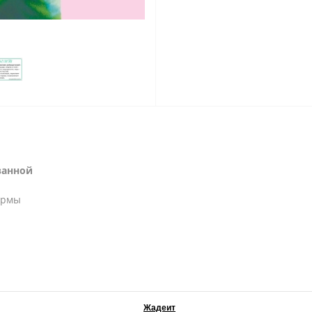
ванной
ормы
Жадеит