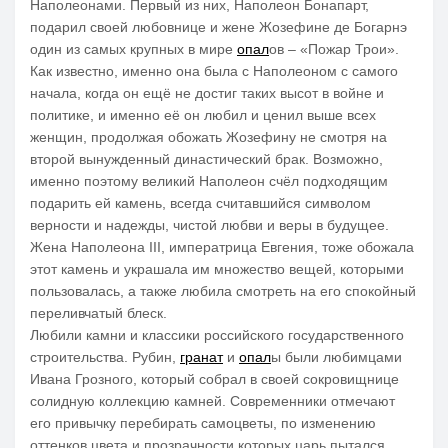
Наполеонами. Первый из них, Наполеон Бонапарт,
подарил своей любовнице и жене Жозефине де Богарнэ
один из самых крупных в мире
опал
ов – «Пожар Трои».
Как известно, именно она была с Наполеоном с самого
начала, когда он ещё не достиг таких высот в войне и
политике, и именно её он любил и ценил выше всех
женщин, продолжая обожать Жозефину не смотря на
второй вынужденный династический брак. Возможно,
именно поэтому великий Наполеон счёл подходящим
подарить ей камень, всегда считавшийся символом
верности и надежды, чистой любви и веры в будущее.
Жена Наполеона III, императрица Евгения, тоже обожала
этот камень и украшала им множество вещей, которыми
пользовалась, а также любила смотреть на его спокойный
переливчатый блеск.
Любили камни и классики российского государственного
строительства. Рубин,
гранат
и
опал
ы были любимцами
Ивана Грозного, который собрал в своей сокровищнице
солидную коллекцию камней. Современники отмечают
его привычку перебирать самоцветы, по изменению
оттенков цвета и прозрачности которых царь пытался