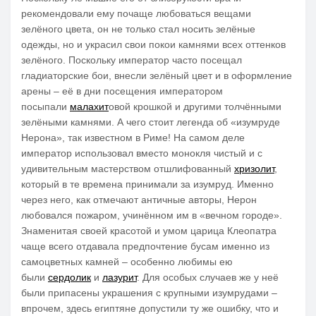
рекомендовали ему почаще любоваться вещами
зелёного цвета, он не только стал носить зелёные
одежды, но и украсил свои покои камнями всех оттенков
зелёного. Поскольку император часто посещал
гладиаторские бои, внесли зелёный цвет и в оформление
арены – её в дни посещения императором
посыпали
малахит
овой крошкой и другими толчёнными
зелёными камнями. А чего стоит легенда об «изумруде
Нерона», так известном в Риме! На самом деле
император использовал вместо монокля чистый и с
удивительным мастерством отшлифованный
хризолит
,
который в те времена принимали за изумруд. Именно
через него, как отмечают античные авторы, Нерон
любовался пожаром, учинённом им в «вечном городе».
Знаменитая своей красотой и умом царица Клеопатра
чаще всего отдавала предпочтение бусам именно из
самоцветных камней – особенно любимы ею
были
сердолик
и
лазурит
. Для особых случаев же у неё
были припасены украшения с крупными изумрудами –
впрочем, здесь египтяне допустили ту же ошибку, что и