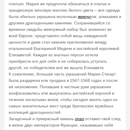
платьях. Мария же предпочла облачиться в платье и
грандиозную меховую мантию белого цвета – вся одежда
была обильно украшена молочным
жемчуг
ом, алмазами и
другими драгоценными камнями. Сохранившийся со
времени свадьбы жемчужный набор был знаменит во
всей Европе, представлял собой вещь невиданной
ценности и даже стал камнем преткновения между
итальянской Екатериной Медичи и английской королевой
Елизаветой. Каждая из знатных персон хотела
приобрести его для себя и не собиралась уступать
другой, но победителем всё же вышла Елизавета.
К сожалению, большая часть украшений Марии Стюарт
была раздарена или продана в 1567-1568 годах и после
её низложения. Попавшие в частные руки украшения
конфисковались или выкупались английской короной в
течении нескольких веков, чтобы сегодня занять одно из
самых значительных мест среди британских музейных
коллекций драгоценностей.
Загадочный и прекрасный камень
опал
оставил свой след
в жизни двух императоров Франции, называвших себя