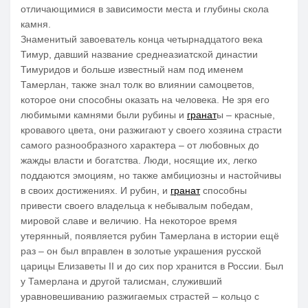
отличающимися в зависимости места и глубины скола
камня.
Знаменитый завоеватель конца четырнадцатого века
Тимур, давший название среднеазиатской династии
Тимуридов и больше известный нам под именем
Тамерлан, также знал толк во влиянии самоцветов,
которое они способны оказать на человека. Не зря его
любимыми камнями были рубины и
гранат
ы – красные,
кровавого цвета, они разжигают у своего хозяина страсти
самого разнообразного характера – от любовных до
жажды власти и богатства. Люди, носящие их, легко
поддаются эмоциям, но также амбициозны и настойчивы
в своих достижениях. И рубин, и
гранат
способны
привести своего владельца к небывалым победам,
мировой славе и величию. На некоторое время
утерянный, появляется рубин Тамерлана в истории ещё
раз – он был вправлен в золотые украшения русской
царицы Елизаветы II и до сих пор хранится в России. Был
у Тамерлана и другой талисман, служивший
уравновешиванию разжигаемых страстей – кольцо с