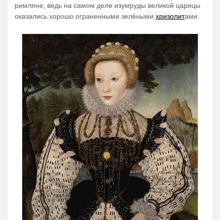
римляне, ведь на самом деле изумруды великой царицы
оказались хорошо ограненными зелёными
хризолит
ами.