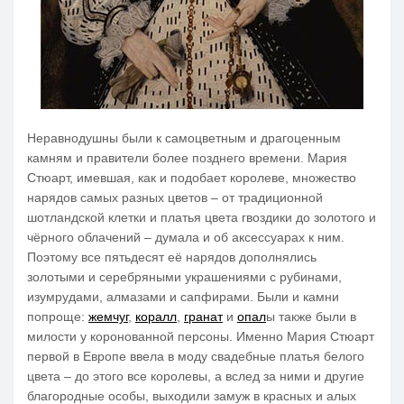
Неравнодушны были к самоцветным и драгоценным
камням и правители более позднего времени. Мария
Стюарт, имевшая, как и подобает королеве, множество
нарядов самых разных цветов – от традиционной
шотландской клетки и платья цвета гвоздики до золотого и
чёрного облачений – думала и об аксессуарах к ним.
Поэтому все пятьдесят её нарядов дополнялись
золотыми и серебряными украшениями с рубинами,
изумрудами, алмазами и сапфирами. Были и камни
попроще:
жемчуг
,
коралл
,
гранат
и
опал
ы также были в
милости у коронованной персоны. Именно Мария Стюарт
первой в Европе ввела в моду свадебные платья белого
цвета – до этого все королевы, а вслед за ними и другие
благородные особы, выходили замуж в красных и алых