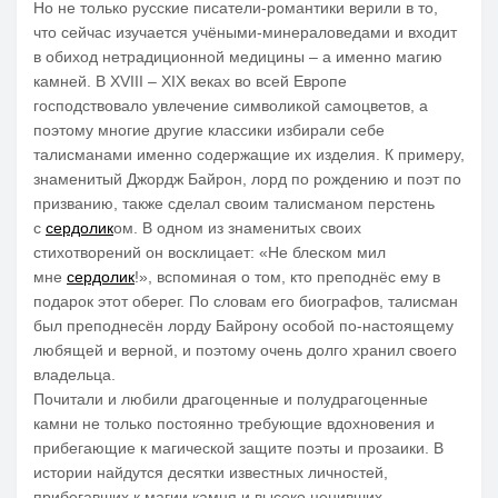
Но не только русские писатели-романтики верили в то,
что сейчас изучается учёными-минераловедами и входит
в обиход нетрадиционной медицины – а именно магию
камней. В XVIII – XIX веках во всей Европе
господствовало увлечение символикой самоцветов, а
поэтому многие другие классики избирали себе
талисманами именно содержащие их изделия. К примеру,
знаменитый Джордж Байрон, лорд по рождению и поэт по
призванию, также сделал своим талисманом перстень
с
сердолик
ом. В одном из знаменитых своих
стихотворений он восклицает: «Не блеском мил
мне
сердолик
!», вспоминая о том, кто преподнёс ему в
подарок этот оберег. По словам его биографов, талисман
был преподнесён лорду Байрону особой по-настоящему
любящей и верной, и поэтому очень долго хранил своего
владельца.
Почитали и любили драгоценные и полудрагоценные
камни не только постоянно требующие вдохновения и
прибегающие к магической защите поэты и прозаики. В
истории найдутся десятки известных личностей,
прибегавших к магии камня и высоко ценивших