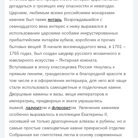
догадаться о грозящих ему опасностях и невзгодах.
Царским, любимым всеми российскими монархами
камнем был также
янтарь
. Возрождавшийся с
семнадцатого века интерес к нему выражался в
использовании царскими особами инкрустированных
прибалтийским янтарём кубков, коробочек и прочих
бытовых вещей. В начале восемнадцатого века, в 1701 –
1765 годах, был создан шедевр русского мозаичного и
ювелирного искусства – Янтарная комната.
Вступившая в эпоху классицизма Россия тянулась к
прямым линиям, грандиозности и благородной красоте в
том числе и в оформлении интерьера, для чего всё чаще
стали использовать самоцветные и поделочные камни.
Дворцовые камины и вазы, вещи императоров и
императриц, придворных и знати украшались
яшмой,
лазурит
ом и
флюорит
ом. Увлечение камнями
особенно выражалось в коллекции Екатерины II,
носившей не только драгоценные алмазы и рубины, но и
самые простые самоцветные камни прекрасной отделки.
Собранная ею глиптотека легла в основу современных