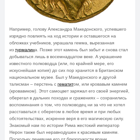
Например, голову Александра Македонского, успевшего
изрядно повлиять на ход истории и оставшегося на
обложках учебников, украшала гемма, вырезанная
из
турмалин
а. Позже этот камень был забыт и снова стал
добываться лишь в восемнадцатом веке. А украшение
известного полководца (или, по крайней мере, его
искуснейшая копия) до сих пор хранится в Британском
национальном музее. Был у Македонского и другой
талисман – перстень с
гематит
ом, или кровавым камнем
(кровавиком). Этот самоцвет заряжал его своей энергией,
оберегал в дальних походах и сражениях – сохранились
воспоминания о том, что полководец ни за что не хотел
расставаться с оберегом в любое время и при любых
обстоятельствах, искренне веря в его магическую силу.
Знакомый нам по истории Рима жестокий император
Нерон также был неравнодушен к красивым камням.
Поскольку лечившие его от близорукости врачи