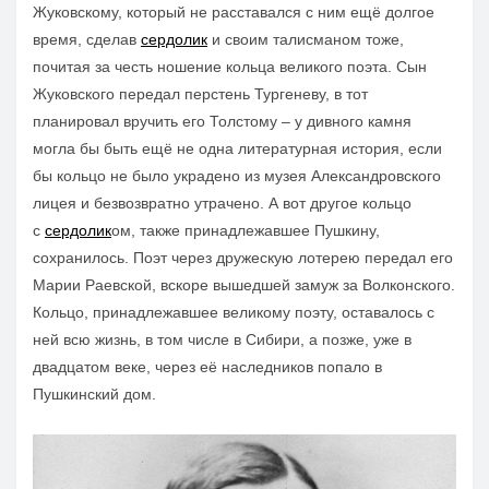
Жуковскому, который не расставался с ним ещё долгое
время, сделав
сердолик
и своим талисманом тоже,
почитая за честь ношение кольца великого поэта. Сын
Жуковского передал перстень Тургеневу, в тот
планировал вручить его Толстому – у дивного камня
могла бы быть ещё не одна литературная история, если
бы кольцо не было украдено из музея Александровского
лицея и безвозвратно утрачено. А вот другое кольцо
с
сердолик
ом, также принадлежавшее Пушкину,
сохранилось. Поэт через дружескую лотерею передал его
Марии Раевской, вскоре вышедшей замуж за Волконского.
Кольцо, принадлежавшее великому поэту, оставалось с
ней всю жизнь, в том числе в Сибири, а позже, уже в
двадцатом веке, через её наследников попало
в
Пушкинский дом.