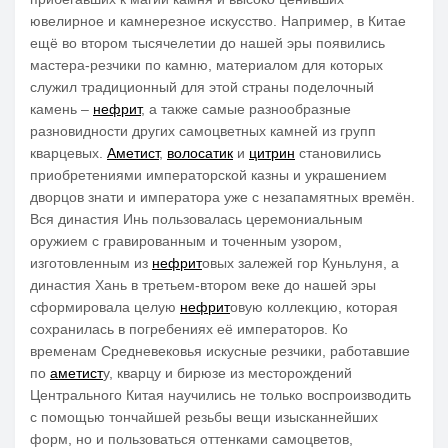
ювелирное и камнерезное искусство. Например, в Китае
ещё во втором тысячелетии до нашей эры появились
мастера-резчики по камню, материалом для которых
служил традиционный для этой страны поделочный
камень –
нефрит
, а также самые разнообразные
разновидности других самоцветных камней из групп
кварцевых.
Аметист
,
волосатик
и
цитрин
становились
приобретениями императорской казны и украшением
дворцов знати и императора уже с незапамятных времён.
Вся династия Инь пользовалась церемониальным
оружием с гравированным и точенным узором,
изготовленным из
нефрит
овых залежей гор Куньлуня, а
династия Хань в третьем-втором веке до нашей эры
сформировала целую
нефрит
овую коллекцию, которая
сохранилась в погребениях её императоров. Ко
временам Средневековья искусные резчики, работавшие
по
аметист
у, кварцу и бирюзе из месторождений
Центрального Китая научились не только воспроизводить
с помощью тончайшей резьбы вещи изысканнейших
форм, но и пользоваться оттенками самоцветов,