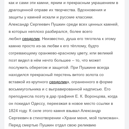
как и сами эти камни, ярким и прекрасным украшением в
драгоценной оправе их творчества. Вдохновения и
защиты у камней искали и русские классики.
Александр Сергеевич Пушкин среди всех ценных камней,
в которых неплохо разбирался, более всего
любил
сердолик
. Неизвестно, душа его тяготела к этому
камню просто из-за любви к его тёплому, будто
согревающему оранжево-красному цвету, или великий
поэт видел в нём нечто большее – то, что может
послужить оберегом и защитой. При Пушкине всегда
находился прекрасный перстень витого золота со
вставкой из крупного
сердолик
а, ограненного в форме
восьмиугольника и с выгравированной надписью. Его
преподнесла поэту в дар графиня Е. К. Воронцова, когда
он покидал Одессу, переезжая в новое место ссылки в
1824 году. К силе этого камня взывал Александр
Сергеевич в стихотворении «Храни меня, мой талисман».
Перед смертью Пушкин отдал свою реликвию