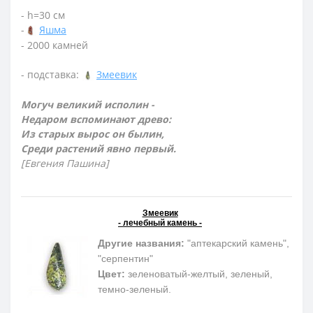
- h=30 см
-
Яшма
- 2000 камней
- подставка:
Змеевик
Могуч великий исполин -
Недаром вспоминают древо:
Из старых вырос он былин,
Среди растений явно первый.
[Евгения Пашина]
Змеевик
- лечебный камень -
Другие названия:
"аптекарский камень",
"серпентин"
Цвет:
зеленоватый-желтый, зеленый,
темно-зеленый.