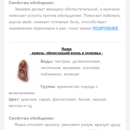
Свойства обобщенно:
Змеевик делает женщину обольстительной, а мужчине
помогает устоять против обольщения. Помогает избежать
укусов змей, снимает головную боль, способствует
заживлению переломов и ран, гонит камни
ПОДРОБНЕЕ
Яшма
- камень, оберегающий жизнь и здоровье -
Виды:
пестрая, долматиновая,
ленточная, кровавая, агатовая,
пейзажная, зеленая
Группа:
кремнистая порода с
включениями
Цвет:
красная, серая, фиолетовая, белая, черная,
желтая и т.д.
Свойства обобщенно:
Яшма отгоняет кручину, умножает разум, врачует душу,