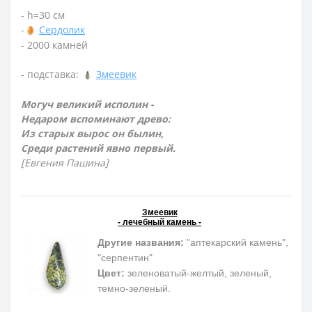
- h=30 см
-
Сердолик
- 2000 камней
- подставка:
Змеевик
Могуч великий исполин -
Недаром вспоминают древо:
Из старых вырос он былин,
Среди растений явно первый.
[Евгения Пашина]
Змеевик
- лечебный камень -
Другие названия:
"аптекарский камень",
"серпентин"
Цвет:
зеленоватый-желтый, зеленый,
темно-зеленый.