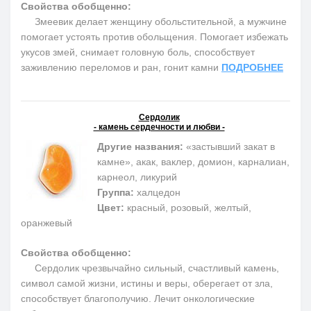
Свойства обобщенно:
Змеевик делает женщину обольстительной, а мужчине
помогает устоять против обольщения. Помогает избежать
укусов змей, снимает головную боль, способствует
заживлению переломов и ран, гонит камни
ПОДРОБНЕЕ
Сердолик
- камень сердечности и любви -
Другие названия:
«застывший закат в
камне», акак, ваклер, домион, карналиан,
карнеол, ликурий
Группа:
халцедон
Цвет:
красный, розовый, желтый,
оранжевый
Свойства обобщенно:
Сердолик чрезвычайно сильный, счастливый камень,
символ самой жизни, истины и веры, оберегает от зла,
способствует благополучию. Лечит онкологические