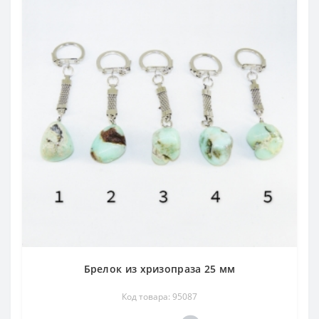
Брелок из хризопраза 25 мм
Код товара: 95087