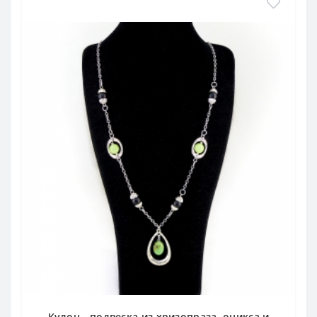
Кулон - подвеска из хризопраза, оникса и