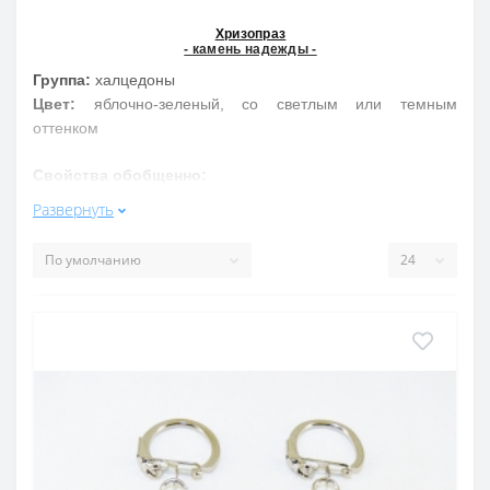
Хризопраз
- камень надежды -
Группа:
халцедоны
Цвет:
яблочно-зеленый, со светлым или темным
оттенком
Свойства обобщенно:
Хризопраз символ неугасимости надежды, мудрости,
Развернуть
способствует великодушию, защищает от сглаза, клеветы,
усиливает выносливость. Стабилизирует сердечную
деятельность, нервную систему, артериальное давление,
снимает головную боль
Свойства подробнее:
Талисман молодости, стремления к новому и
совершенному. Рождает в человеке уверенность в своих
силах, надежду, укрепляет дух и тело
Месторождения в России
: Урал, Алтай и др.
Месторождения за Рубежом
: Австралия, Бразилия,