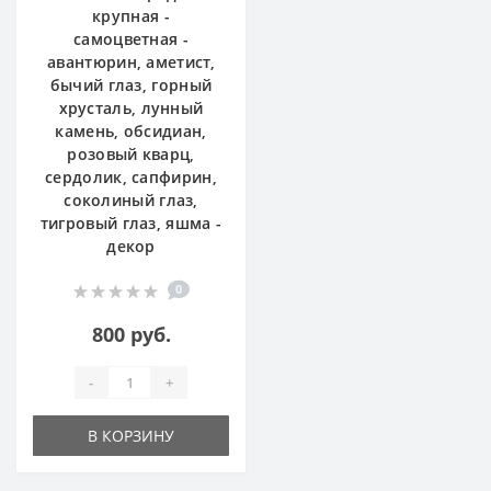
крупная -
самоцветная -
авантюрин, аметист,
бычий глаз, горный
хрусталь, лунный
камень, обсидиан,
розовый кварц,
сердолик, сапфирин,
соколиный глаз,
тигровый глаз, яшма -
декор
0
800 руб.
-
+
В КОРЗИНУ