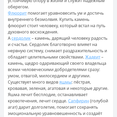
устойчивую опору в жизни и служит надёжным
оберегом.
Флюорит
помогает уравновесить ум и достичь
внутреннего безмолвия. Купить камень
флюорит стоит человеку, который встал на путь
духовного восхождения.
А
сердолик
– камень, дарящий человеку радость
и счастье. Сердолик благотворно влияет на
нервную систему, снимает раздражительность и
обладает целительными свойствами.
Жадеит
–
камень, щедро одаривающий своего владельца
всеми человеческими добродетелями сразу:
умом, отвагой, милосердием и другими.
Существует много видов
яшмы
: пёстрая,
кровавая, зеленая, агатовая и некоторые другие.
Яшма лечит бесплодие, останавливает
кровотечения, лечит сердце.
Сапфирин
(голубой
агат) дарит долголетие, помогает сохранять
эмоциональную уравновешенность и создаёт